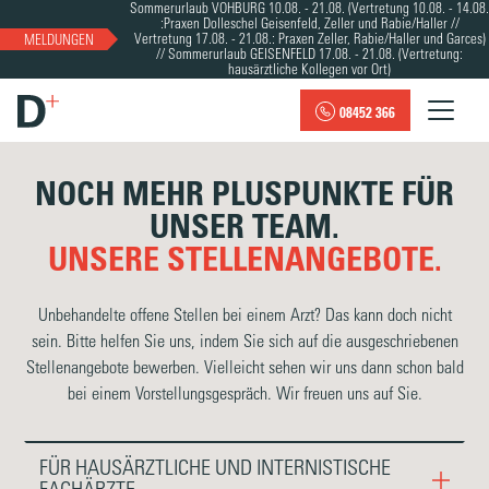
Sommerurlaub VOHBURG 10.08. - 21.08. (Vertretung 10.08. - 14.08.
:Praxen Dolleschel Geisenfeld, Zeller und Rabie/Haller //
Vertretung 17.08. - 21.08.: Praxen Zeller, Rabie/Haller und Garces)
MELDUNGEN
// Sommerurlaub GEISENFELD 17.08. - 21.08. (Vertretung:
hausärztliche Kollegen vor Ort)
08452 366
NOCH MEHR PLUSPUNKTE FÜR
UNSER TEAM.
UNSERE STELLENANGEBOTE.
Unbehandelte offene Stellen bei einem Arzt? Das kann doch nicht
sein. Bitte helfen Sie uns, indem Sie sich auf die ausgeschriebenen
Stellenangebote bewerben. Vielleicht sehen wir uns dann schon bald
bei einem Vorstellungsgespräch. Wir freuen uns auf Sie.
FÜR HAUSÄRZTLICHE UND INTERNISTISCHE
FACHÄRZTE